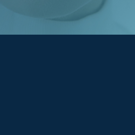
Espace candidat - Connexion
Pas de compte ?
S'inscrire ici
Se souvenir de moi
Mot de passe oublié ?
Connexion