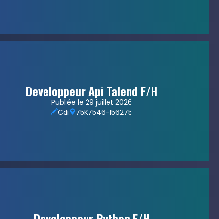
Developpeur Api Talend F/H
Publiée le 29 juillet 2026
Cdi
75
K7546-156275
Developpeur Python F/H