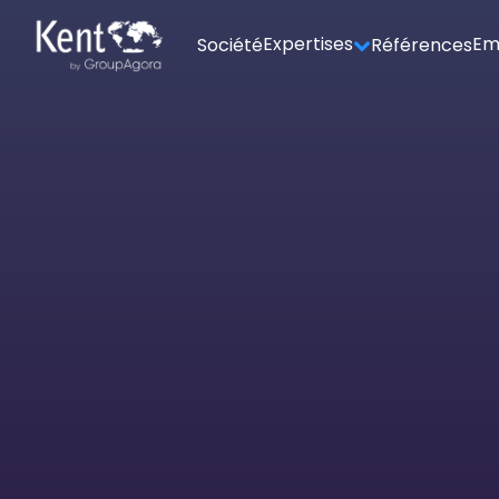
Expertises
Em
Société
Références
Espace candidat - Connexion
Pas de compte ?
S'inscrire ici
Se souvenir de moi
Mot de passe oublié ?
Connexion