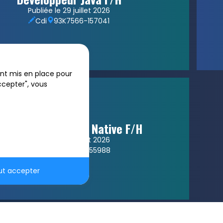
Publiée le 29 juillet 2026
Cdi
93
K7566-157041
sont mis en place pour
accepter", vous
Developpeur React Native F/H
Publiée le 29 juillet 2026
Cdi
75
K7546-155988
ut accepter