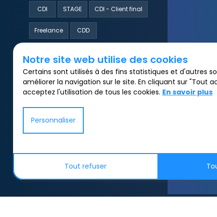
CDI
STAGE
CDI - Client final
Freelance
CDD
Notre site web utilise des cookies
AFFINER VOTRE RECHERCHE
Certains sont utilisés à des fins statistiques et d'autres 
améliorer la navigation sur le site. En cliquant sur "Tout 
acceptez l'utilisation de tous les cookies.
En savoir plus
Personnaliser
Tout refuser
To