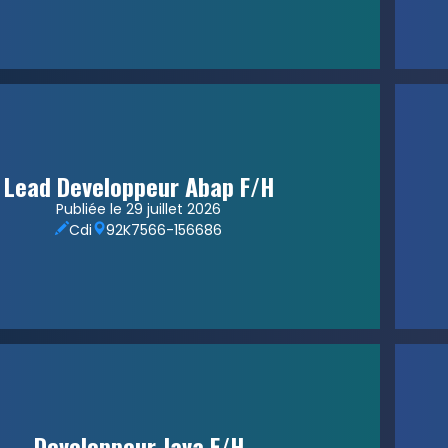
Lead Developpeur Abap F/H
Publiée le 29 juillet 2026
Cdi
92
K7566-156686
Developpeur Java F/H